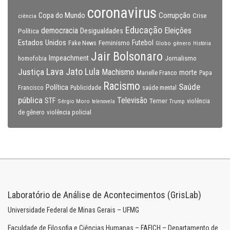
coronavirus
Copa do Mundo
Corrupção
Crise
ciência
Educação
Eleições
democracia
Política
Desigualdades
Estados Unidos
Feminismo
Futebol
Fake News
Globo
gênero
História
Jair Bolsonaro
Impeachment
Jornalismo
homofobia
Lava Jato
Justiça
Lula
Machismo
morte
Marielle Franco
Papa
Racismo
Saúde
Política
Francisco
Publicidade
saúde mental
pública
Televisão
STF
Temer
Sérgio Moro
Trump
violência
telenovela
violência policial
de gênero
Laboratório de Análise de Acontecimentos (GrisLab)
Universidade Federal de Minas Gerais – UFMG
Faculdade de Filosofia e Ciências Humanas – FAFICH – Departamento de