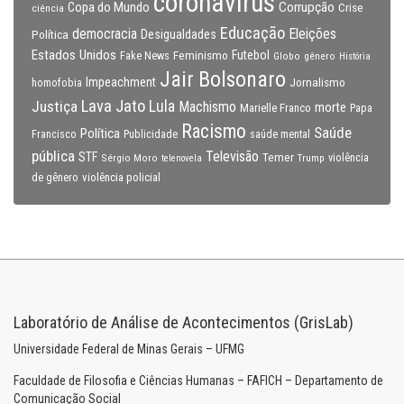
coronavirus
Copa do Mundo
Corrupção
Crise
ciência
Educação
Eleições
democracia
Política
Desigualdades
Estados Unidos
Feminismo
Futebol
Fake News
Globo
gênero
História
Jair Bolsonaro
Impeachment
Jornalismo
homofobia
Lava Jato
Justiça
Lula
Machismo
morte
Marielle Franco
Papa
Racismo
Saúde
Política
Francisco
Publicidade
saúde mental
pública
Televisão
STF
Temer
Sérgio Moro
Trump
violência
telenovela
violência policial
de gênero
Laboratório de Análise de Acontecimentos (GrisLab)
Universidade Federal de Minas Gerais – UFMG
Faculdade de Filosofia e Ciências Humanas – FAFICH – Departamento de
Comunicação Social