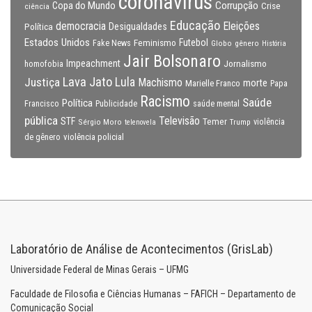
coronavirus
Copa do Mundo
Corrupção
Crise
ciência
Educação
Eleições
democracia
Política
Desigualdades
Estados Unidos
Feminismo
Futebol
Fake News
Globo
gênero
História
Jair Bolsonaro
Impeachment
Jornalismo
homofobia
Lava Jato
Justiça
Lula
Machismo
morte
Marielle Franco
Papa
Racismo
Saúde
Política
Francisco
Publicidade
saúde mental
pública
Televisão
STF
Temer
Sérgio Moro
Trump
violência
telenovela
violência policial
de gênero
Laboratório de Análise de Acontecimentos (GrisLab)
Universidade Federal de Minas Gerais – UFMG
Faculdade de Filosofia e Ciências Humanas – FAFICH – Departamento de
Comunicação Social