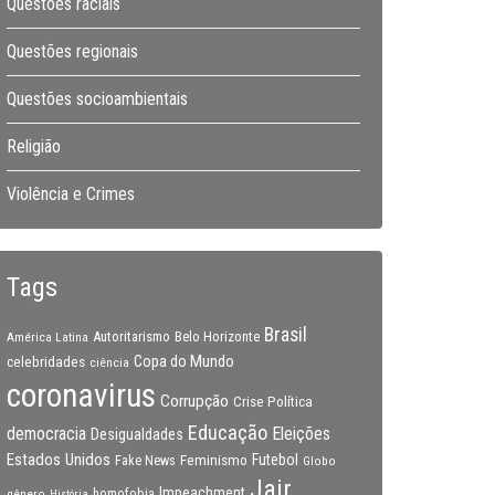
Questões raciais
Questões regionais
Questões socioambientais
Religião
Violência e Crimes
Tags
Brasil
Autoritarismo
Belo Horizonte
América Latina
Copa do Mundo
celebridades
ciência
coronavirus
Corrupção
Crise Política
Educação
Eleições
democracia
Desigualdades
Estados Unidos
Feminismo
Futebol
Fake News
Globo
Jair
Impeachment
gênero
homofobia
História