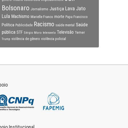
Bolsonaro
Lava Jato
Justiça
Jornalismo
Lula
Machismo
morte
Marielle Franco
Papa Francisco
Racismo
Saúde
Política
Publicidade
saúde mental
pública
Televisão
STF
Temer
Sérgio Moro
telenovela
violência policial
Trump
violência de gênero
poio
poio Institucional