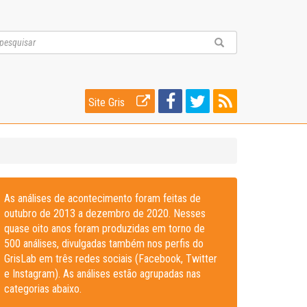
Site Gris
As análises de acontecimento foram feitas de
outubro de 2013 a dezembro de 2020. Nesses
quase oito anos foram produzidas em torno de
500 análises, divulgadas também nos perfis do
GrisLab em três redes sociais (Facebook, Twitter
e Instagram). As análises estão agrupadas nas
categorias abaixo.