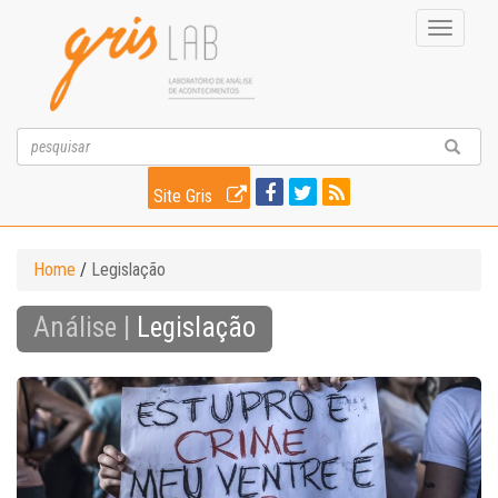
Toggle
navigati
Site Gris
Home
/
Legislação
Análise |
Legislação