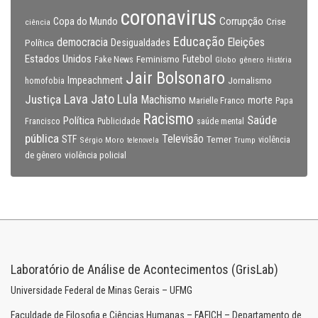
coronavirus
Copa do Mundo
Corrupção
Crise
ciência
Educação
Eleições
democracia
Política
Desigualdades
Estados Unidos
Feminismo
Futebol
Fake News
Globo
gênero
História
Jair Bolsonaro
Impeachment
Jornalismo
homofobia
Lava Jato
Justiça
Lula
Machismo
morte
Marielle Franco
Papa
Racismo
Saúde
Política
Francisco
Publicidade
saúde mental
pública
Televisão
STF
Temer
Sérgio Moro
Trump
violência
telenovela
violência policial
de gênero
Laboratório de Análise de Acontecimentos (GrisLab)
Universidade Federal de Minas Gerais – UFMG
Faculdade de Filosofia e Ciências Humanas – FAFICH – Departamento de