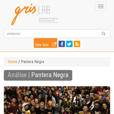
Toggle
navigati
Site Gris
Home
/
Pantera Negra
Análise |
Pantera Negra