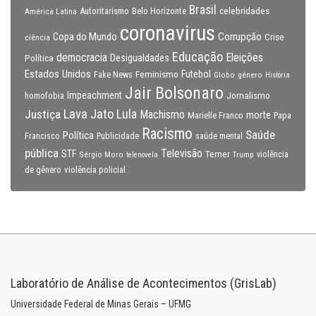
Brasil
celebridades
Autoritarismo
Belo Horizonte
América Latina
coronavirus
Copa do Mundo
Corrupção
Crise
ciência
Educação
Eleições
democracia
Política
Desigualdades
Estados Unidos
Feminismo
Futebol
Fake News
Globo
gênero
História
Jair Bolsonaro
Impeachment
Jornalismo
homofobia
Lava Jato
Justiça
Lula
Machismo
morte
Marielle Franco
Papa
Racismo
Saúde
Política
Francisco
Publicidade
saúde mental
pública
Televisão
STF
Temer
Sérgio Moro
Trump
violência
telenovela
violência policial
de gênero
Laboratório de Análise de Acontecimentos (GrisLab)
Universidade Federal de Minas Gerais – UFMG