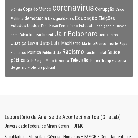
coronavirus
Copa do Mundo
Corrupção
Crise
ciência
Educação
Eleições
democracia
Política
Desigualdades
Estados Unidos
Feminismo
Futebol
Fake News
Globo
gênero
História
Jair Bolsonaro
Impeachment
Jornalismo
homofobia
Lava Jato
Justiça
Lula
Machismo
morte
Marielle Franco
Papa
Racismo
Saúde
Política
Francisco
Publicidade
saúde mental
pública
Televisão
STF
Temer
Sérgio Moro
Trump
violência
telenovela
violência policial
de gênero
Laboratório de Análise de Acontecimentos (GrisLab)
Universidade Federal de Minas Gerais – UFMG
Faculdade de Filosofia e Ciências Humanas – FAFICH – Departamento de