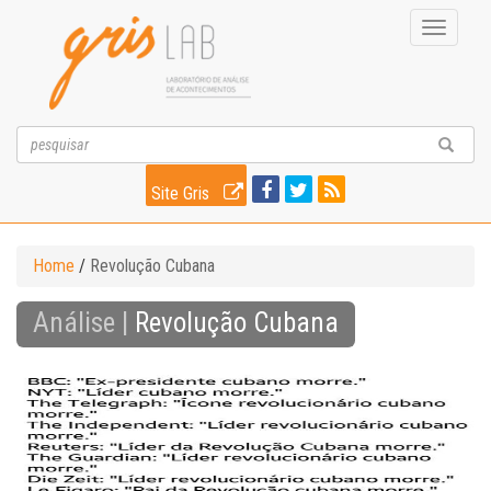
Toggle
navigati
Site Gris
Home
/
Revolução Cubana
Análise |
Revolução Cubana