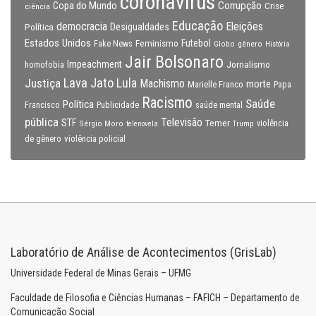
coronavirus
Copa do Mundo
Corrupção
Crise
ciência
Educação
Eleições
democracia
Política
Desigualdades
Estados Unidos
Feminismo
Futebol
Fake News
Globo
gênero
História
Jair Bolsonaro
Impeachment
Jornalismo
homofobia
Lava Jato
Justiça
Lula
Machismo
morte
Marielle Franco
Papa
Racismo
Saúde
Política
Francisco
Publicidade
saúde mental
pública
Televisão
STF
Temer
Sérgio Moro
Trump
violência
telenovela
violência policial
de gênero
Laboratório de Análise de Acontecimentos (GrisLab)
Universidade Federal de Minas Gerais – UFMG
Faculdade de Filosofia e Ciências Humanas – FAFICH – Departamento de
Comunicação Social