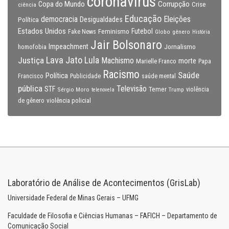
coronavirus
Copa do Mundo
Corrupção
Crise
ciência
Educação
Eleições
democracia
Política
Desigualdades
Estados Unidos
Feminismo
Futebol
Fake News
Globo
gênero
História
Jair Bolsonaro
Impeachment
Jornalismo
homofobia
Lava Jato
Justiça
Lula
Machismo
morte
Marielle Franco
Papa
Racismo
Saúde
Política
Francisco
Publicidade
saúde mental
pública
Televisão
STF
Temer
Sérgio Moro
Trump
violência
telenovela
violência policial
de gênero
Laboratório de Análise de Acontecimentos (GrisLab)
Universidade Federal de Minas Gerais – UFMG
Faculdade de Filosofia e Ciências Humanas – FAFICH – Departamento de
Comunicação Social