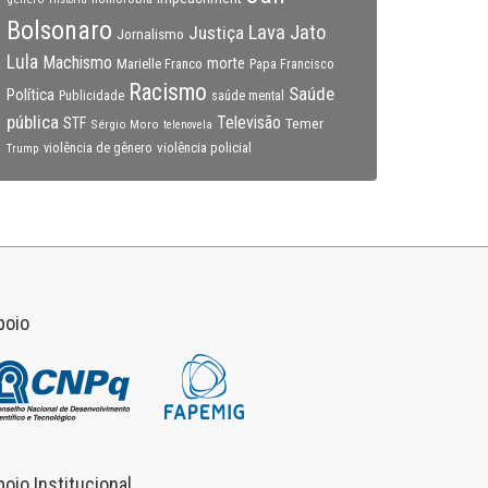
Bolsonaro
Lava Jato
Justiça
Jornalismo
Lula
Machismo
morte
Marielle Franco
Papa Francisco
Racismo
Saúde
Política
Publicidade
saúde mental
pública
Televisão
STF
Temer
Sérgio Moro
telenovela
violência policial
Trump
violência de gênero
poio
poio Institucional