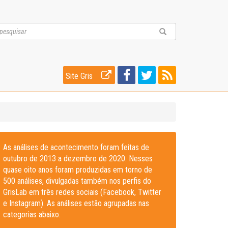
Site Gris
As análises de acontecimento foram feitas de
outubro de 2013 a dezembro de 2020. Nesses
quase oito anos foram produzidas em torno de
500 análises, divulgadas também nos perfis do
GrisLab em três redes sociais (Facebook, Twitter
e Instagram). As análises estão agrupadas nas
categorias abaixo.