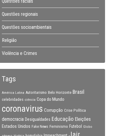
Questões raciais
Questões regionais
Questões socioambientais
Religião
Violência e Crimes
Tags
Brasil
Autoritarismo
Belo Horizonte
América Latina
Copa do Mundo
celebridades
ciência
coronavirus
Corrupção
Crise Política
Educação
Eleições
democracia
Desigualdades
Estados Unidos
Feminismo
Futebol
Fake News
Globo
Jair
Impeachment
gênero
homofobia
História