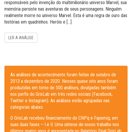
responsáveis pelo invenção do multimilionário universo Marvel, sua
memória persiste nas aventuras de seus personagens. Ninguém
realmente morre no universo Marvel. Esta é uma regra de ouro das
histórias em quadrinhos. Heróis e […]
LER A ANÁLISE
As análises de acontecimento foram feitas de outubro de
2013 a dezembro de 2020. Nesses quase oito anos foram
produzidas em torno de 500 análises, divulgadas também
nos perfis do GrisLab em três redes sociais (Facebook,
Twitter e Instagram). As análises estão agrupadas nas
categorias abaixo.
O GrisLab recebeu financiamento do CNPq e Fapemig, em
suas duas fases – I e II. Uma síntese de nosso trabalho nos
últimos quatro anos é apresentada no Relatório Final GrisLab