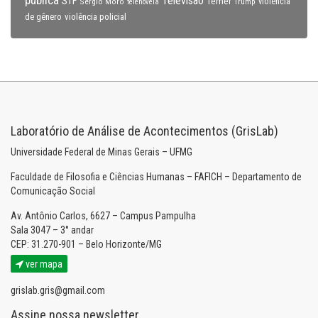
pública
Televisão
STF
Temer
Sérgio Moro
Trump
violência
telenovela
violência policial
de gênero
Laboratório de Análise de Acontecimentos (GrisLab)
Universidade Federal de Minas Gerais – UFMG
Faculdade de Filosofia e Ciências Humanas – FAFICH – Departamento de
Comunicação Social
Av. Antônio Carlos, 6627 – Campus Pampulha
Sala 3047 – 3° andar
CEP: 31.270-901 – Belo Horizonte/MG
ver mapa
grislab.gris@gmail.com
Assine nossa newsletter