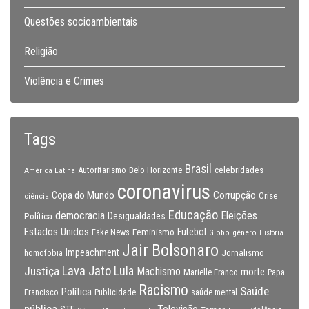
Questões socioambientais
Religião
Violência e Crimes
Tags
Brasil
celebridades
Autoritarismo
Belo Horizonte
América Latina
coronavirus
Copa do Mundo
Corrupção
Crise
ciência
Educação
Eleições
democracia
Política
Desigualdades
Estados Unidos
Feminismo
Futebol
Fake News
Globo
gênero
História
Jair Bolsonaro
Impeachment
Jornalismo
homofobia
Lava Jato
Justiça
Lula
Machismo
morte
Marielle Franco
Papa
Racismo
Saúde
Política
Francisco
Publicidade
saúde mental