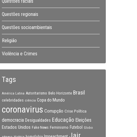
Questões raciais
Questões regionais
Questões socioambientais
Religião
Violência e Crimes
Tags
Brasil
Autoritarismo
Belo Horizonte
América Latina
Copa do Mundo
celebridades
ciência
coronavirus
Corrupção
Crise Política
Educação
Eleições
democracia
Desigualdades
Estados Unidos
Feminismo
Futebol
Fake News
Globo
Jair
Impeachment
gênero
homofobia
História