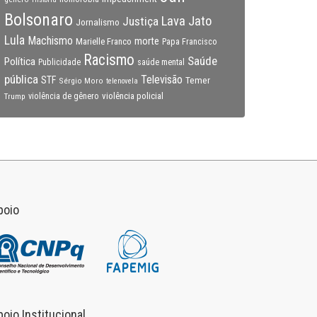
Bolsonaro
Lava Jato
Justiça
Jornalismo
Lula
Machismo
morte
Marielle Franco
Papa Francisco
Racismo
Saúde
Política
Publicidade
saúde mental
pública
Televisão
STF
Temer
Sérgio Moro
telenovela
violência policial
Trump
violência de gênero
poio
poio Institucional