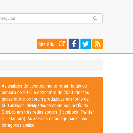
Site Gris
As análises de acontecimento foram feitas de
outubro de 2013 a dezembro de 2020. Nesses
quase oito anos foram produzidas em torno de
500 análises, divulgadas também nos perfis do
GrisLab em três redes sociais (Facebook, Twitter
e Instagram). As análises estão agrupadas nas
categorias abaixo.