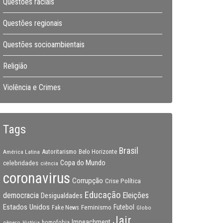
Questões raciais
Questões regionais
Questões socioambientais
Religião
Violência e Crimes
Tags
Brasil
Autoritarismo
Belo Horizonte
América Latina
Copa do Mundo
celebridades
ciência
coronavirus
Corrupção
Crise Política
Educação
Eleições
democracia
Desigualdades
Estados Unidos
Feminismo
Futebol
Fake News
Globo
Jair
Impeachment
gênero
homofobia
História