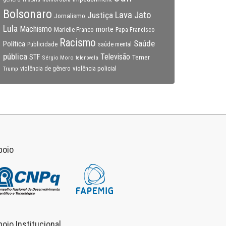
Bolsonaro
Lava Jato
Justiça
Jornalismo
Lula
Machismo
morte
Marielle Franco
Papa Francisco
Racismo
Saúde
Política
Publicidade
saúde mental
pública
Televisão
STF
Temer
Sérgio Moro
telenovela
violência policial
Trump
violência de gênero
poio
poio Institucional