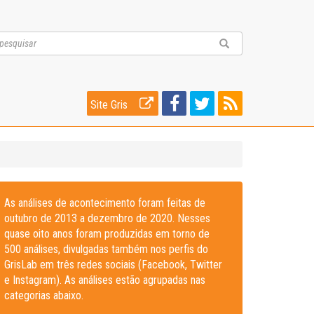
Site Gris
As análises de acontecimento foram feitas de
outubro de 2013 a dezembro de 2020. Nesses
quase oito anos foram produzidas em torno de
500 análises, divulgadas também nos perfis do
GrisLab em três redes sociais (Facebook, Twitter
e Instagram). As análises estão agrupadas nas
categorias abaixo.