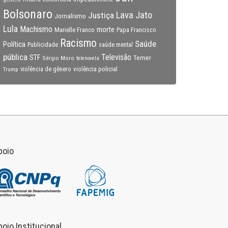
Bolsonaro
Lava Jato
Justiça
Jornalismo
Lula
Machismo
morte
Marielle Franco
Papa Francisco
Racismo
Saúde
Política
Publicidade
saúde mental
pública
Televisão
STF
Temer
Sérgio Moro
telenovela
violência policial
Trump
violência de gênero
poio
poio Institucional