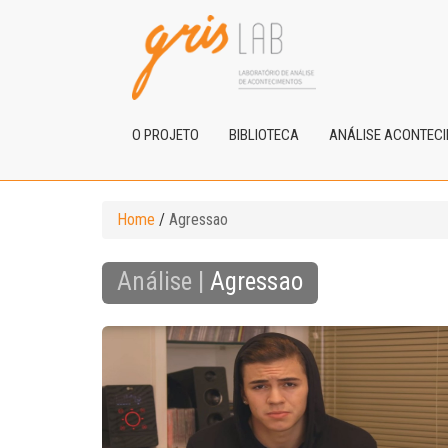
O PROJETO
BIBLIOTECA
ANÁLISE ACONTEC
Home
/
Agressao
Análise |
Agressao