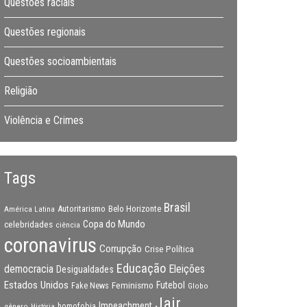
Questões raciais
Questões regionais
Questões socioambientais
Religião
Violência e Crimes
Tags
Brasil
Autoritarismo
Belo Horizonte
América Latina
Copa do Mundo
celebridades
ciência
coronavirus
Corrupção
Crise Política
Educação
Eleições
democracia
Desigualdades
Estados Unidos
Feminismo
Futebol
Fake News
Globo
Jair
Impeachment
gênero
homofobia
História