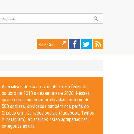
Site Gris
As análises de acontecimento foram feitas de
outubro de 2013 a dezembro de 2020. Nesses
quase oito anos foram produzidas em torno de
500 análises, divulgadas também nos perfis do
GrisLab em três redes sociais (Facebook, Twitter
e Instagram). As análises estão agrupadas nas
categorias abaixo.