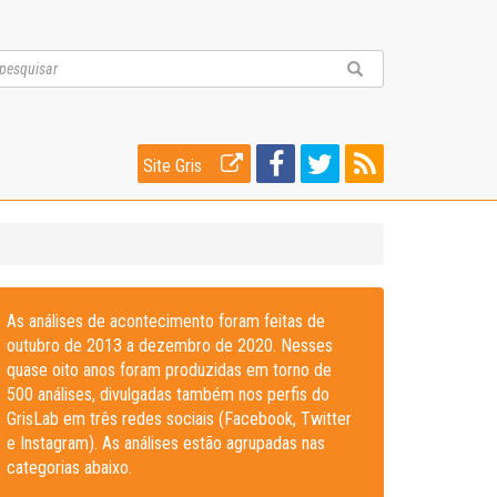
Site Gris
As análises de acontecimento foram feitas de
outubro de 2013 a dezembro de 2020. Nesses
quase oito anos foram produzidas em torno de
500 análises, divulgadas também nos perfis do
GrisLab em três redes sociais (Facebook, Twitter
e Instagram). As análises estão agrupadas nas
categorias abaixo.