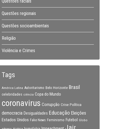
Questões raciais
Questões regionais
Questões socioambientais
Religião
Violência e Crimes
Tags
Brasil
Autoritarismo
Belo Horizonte
América Latina
Copa do Mundo
celebridades
ciência
coronavirus
Corrupção
Crise Política
Educação
Eleições
democracia
Desigualdades
Estados Unidos
Feminismo
Futebol
Fake News
Globo
Jair
Impeachment
gênero
homofobia
História