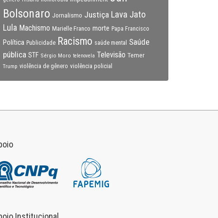
Bolsonaro
Lava Jato
Justiça
Jornalismo
Lula
Machismo
morte
Marielle Franco
Papa Francisco
Racismo
Saúde
Política
Publicidade
saúde mental
pública
Televisão
STF
Temer
Sérgio Moro
telenovela
violência policial
Trump
violência de gênero
poio
poio Institucional