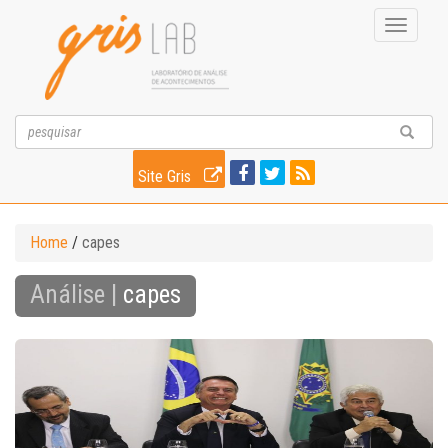
Toggle
navigati
Site Gris
Home
/
capes
Análise |
capes