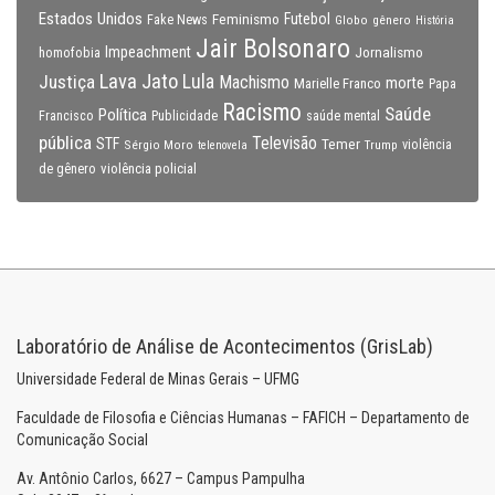
Estados Unidos
Feminismo
Futebol
Fake News
Globo
gênero
História
Jair Bolsonaro
Impeachment
Jornalismo
homofobia
Lava Jato
Justiça
Lula
Machismo
morte
Marielle Franco
Papa
Racismo
Saúde
Política
Francisco
Publicidade
saúde mental
pública
Televisão
STF
Temer
Sérgio Moro
Trump
violência
telenovela
violência policial
de gênero
Laboratório de Análise de Acontecimentos (GrisLab)
Universidade Federal de Minas Gerais – UFMG
Faculdade de Filosofia e Ciências Humanas – FAFICH – Departamento de
Comunicação Social
Av. Antônio Carlos, 6627 – Campus Pampulha