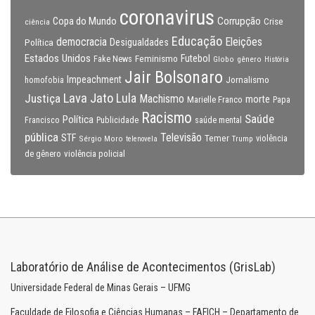
coronavirus
Copa do Mundo
Corrupção
Crise
ciência
Educação
Eleições
democracia
Política
Desigualdades
Estados Unidos
Feminismo
Futebol
Fake News
Globo
gênero
História
Jair Bolsonaro
Impeachment
Jornalismo
homofobia
Lava Jato
Justiça
Lula
Machismo
morte
Marielle Franco
Papa
Racismo
Saúde
Política
Francisco
Publicidade
saúde mental
pública
Televisão
STF
Temer
Sérgio Moro
Trump
violência
telenovela
violência policial
de gênero
Laboratório de Análise de Acontecimentos (GrisLab)
Universidade Federal de Minas Gerais – UFMG
Faculdade de Filosofia e Ciências Humanas – FAFICH – Departamento de