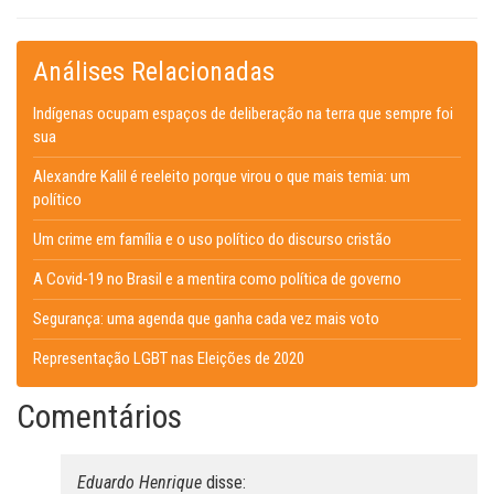
Análises Relacionadas
Indígenas ocupam espaços de deliberação na terra que sempre foi
sua
Alexandre Kalil é reeleito porque virou o que mais temia: um
político
Um crime em família e o uso político do discurso cristão
A Covid-19 no Brasil e a mentira como política de governo
Segurança: uma agenda que ganha cada vez mais voto
Representação LGBT nas Eleições de 2020
Comentários
Eduardo Henrique
disse: