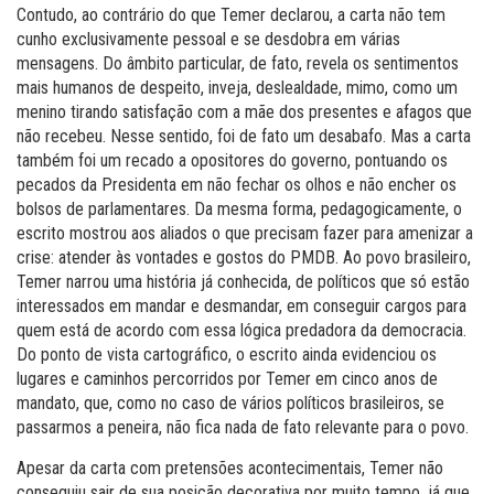
Contudo, ao contrário do que Temer declarou, a carta não tem
cunho exclusivamente pessoal e se desdobra em várias
mensagens. Do âmbito particular, de fato, revela os sentimentos
mais humanos de despeito, inveja, deslealdade, mimo, como um
menino tirando satisfação com a mãe dos presentes e afagos que
não recebeu. Nesse sentido, foi de fato um desabafo. Mas a carta
também foi um recado a opositores do governo, pontuando os
pecados da Presidenta em não fechar os olhos e não encher os
bolsos de parlamentares. Da mesma forma, pedagogicamente, o
escrito mostrou aos aliados o que precisam fazer para amenizar a
crise: atender às vontades e gostos do PMDB. Ao povo brasileiro,
Temer narrou uma história já conhecida, de políticos que só estão
interessados em mandar e desmandar, em conseguir cargos para
quem está de acordo com essa lógica predadora da democracia.
Do ponto de vista cartográfico, o escrito ainda evidenciou os
lugares e caminhos percorridos por Temer em cinco anos de
mandato, que, como no caso de vários políticos brasileiros, se
passarmos a peneira, não fica nada de fato relevante para o povo.
Apesar da carta com pretensões acontecimentais, Temer não
conseguiu sair de sua posição decorativa por muito tempo, já que