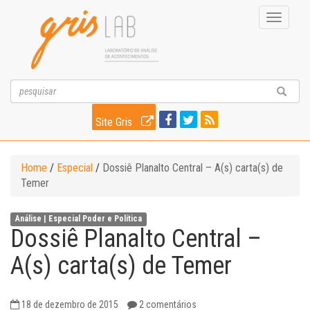
Toggle
navigati
Site Gris
Home
/
Especial
/
Dossiê Planalto Central – A(s) carta(s) de
Temer
Análise |
Especial
Poder e Política
Dossiê Planalto Central –
A(s) carta(s) de Temer
18 de dezembro de 2015
2 comentários