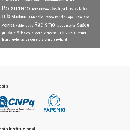
Bolsonaro
Lava Jato
Justiça
Jornalismo
Lula
Machismo
morte
Marielle Franco
Papa Francisco
Racismo
Saúde
Política
Publicidade
saúde mental
pública
Televisão
STF
Temer
Sérgio Moro
telenovela
violência policial
Trump
violência de gênero
poio
poio Institucional