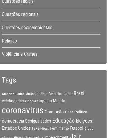
Questões raciais
Questões regionais
Questões socioambientais
Religião
Violência e Crimes
Tags
Brasil
Autoritarismo
Belo Horizonte
América Latina
Copa do Mundo
celebridades
ciência
coronavirus
Corrupção
Crise Política
Educação
Eleições
democracia
Desigualdades
Estados Unidos
Feminismo
Futebol
Fake News
Globo
Jair
Impeachment
gênero
homofobia
História