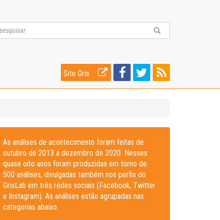
Site Gris
As análises de acontecimento foram feitas de
outubro de 2013 a dezembro de 2020. Nesses
quase oito anos foram produzidas em torno de
500 análises, divulgadas também nos perfis do
GrisLab em três redes sociais (Facebook, Twitter
e Instagram). As análises estão agrupadas nas
categorias abaixo.