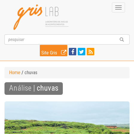
Toggle
navigati
Site Gris
Home
/
chuvas
Análise |
chuvas