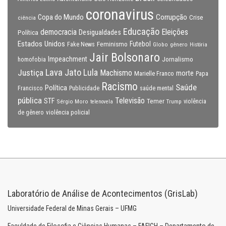
coronavirus
Copa do Mundo
Corrupção
Crise
ciência
Educação
Eleições
democracia
Política
Desigualdades
Estados Unidos
Feminismo
Futebol
Fake News
Globo
gênero
História
Jair Bolsonaro
Impeachment
Jornalismo
homofobia
Lava Jato
Justiça
Lula
Machismo
morte
Marielle Franco
Papa
Racismo
Saúde
Política
Francisco
Publicidade
saúde mental
pública
Televisão
STF
Temer
Sérgio Moro
Trump
violência
telenovela
violência policial
de gênero
Laboratório de Análise de Acontecimentos (GrisLab)
Universidade Federal de Minas Gerais – UFMG