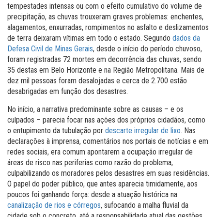
tempestades intensas ou com o efeito cumulativo do volume de
precipitação, as chuvas trouxeram graves problemas: enchentes,
alagamentos, enxurradas, rompimentos no asfalto e deslizamentos
de terra deixaram vítimas em todo o estado. Segundo
dados da
Defesa Civil de Minas Gerais
, desde o início do período chuvoso,
foram registradas 72 mortes em decorrência das chuvas, sendo
35 destas em Belo Horizonte e na Região Metropolitana. Mais de
dez mil pessoas foram desalojadas e cerca de 2.700 estão
desabrigadas em função dos desastres.
No início, a narrativa predominante sobre as causas – e os
culpados – parecia focar nas ações dos próprios cidadãos, como
o entupimento da tubulação por
descarte irregular de lixo
. Nas
declarações à imprensa, comentários nos portais de notícias e em
redes sociais, era comum apontarem a ocupação irregular de
áreas de risco nas periferias como razão do problema,
culpabilizando os moradores pelos desastres em suas residências.
O papel do poder público, que antes aparecia timidamente, aos
poucos foi ganhando força: desde a atuação histórica na
canalização de rios e córregos
, sufocando a malha fluvial da
cidade sob o concreto, até a responsabilidade atual das gestões