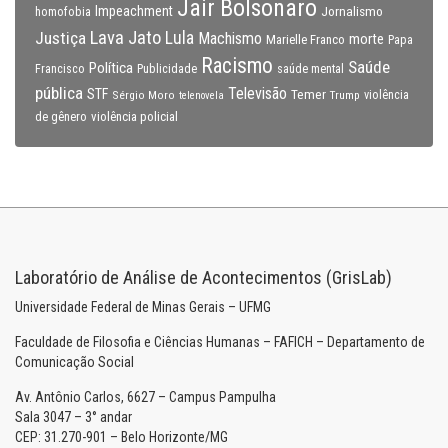
Jair Bolsonaro
Impeachment
Jornalismo
homofobia
Lava Jato
Justiça
Lula
Machismo
morte
Marielle Franco
Papa
Racismo
Saúde
Política
Francisco
Publicidade
saúde mental
pública
Televisão
STF
Temer
Sérgio Moro
Trump
violência
telenovela
violência policial
de gênero
Laboratório de Análise de Acontecimentos (GrisLab)
Universidade Federal de Minas Gerais – UFMG
Faculdade de Filosofia e Ciências Humanas – FAFICH – Departamento de
Comunicação Social
Av. Antônio Carlos, 6627 – Campus Pampulha
Sala 3047 – 3° andar
CEP: 31.270-901 – Belo Horizonte/MG