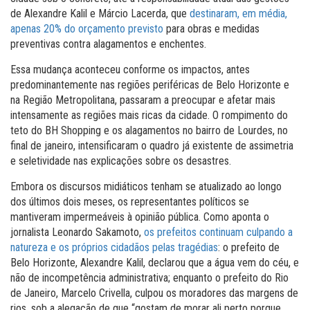
de Alexandre Kalil e Márcio Lacerda, que
destinaram, em média,
apenas 20% do orçamento previsto
para obras e medidas
preventivas contra alagamentos e enchentes.
Essa mudança aconteceu conforme os impactos, antes
predominantemente nas regiões periféricas de Belo Horizonte e
na Região Metropolitana, passaram a preocupar e afetar mais
intensamente as regiões mais ricas da cidade. O rompimento do
teto do BH Shopping e os alagamentos no bairro de Lourdes, no
final de janeiro, intensificaram o quadro já existente de assimetria
e seletividade nas explicações sobre os desastres.
Embora os discursos midiáticos tenham se atualizado ao longo
dos últimos dois meses, os representantes políticos se
mantiveram impermeáveis à opinião pública. Como aponta o
jornalista Leonardo Sakamoto,
os prefeitos continuam culpando a
natureza e os próprios cidadãos pelas tragédias
: o prefeito de
Belo Horizonte, Alexandre Kalil, declarou que a água vem do céu, e
não de incompetência administrativa; enquanto o prefeito do Rio
de Janeiro, Marcelo Crivella, culpou os moradores das margens de
rios, sob a alegação de que “gostam de morar ali perto porque