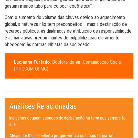
gastam menos tubo para colocar cocô e xixi”.
Com o aumento do volume das chuvas devido ao aquecimento
global, a natureza não tem preconceitos – mas a destinação de
recursos públicos, as dinâmicas de atribuição de responsabilidade
e as narrativas predominantes de culpabilização claramente
obedecem às normas elitistas da sociedade.
Lucianna Furtado
, Doutoranda em Comunicação Social
(PPGCOM-UFMG)
Análises Relacionadas
Indígenas ocupam espaços de deliberação na terra que sempre foi
sua
Alexandre Kalil é reeleito porque virou o que mais temia: um