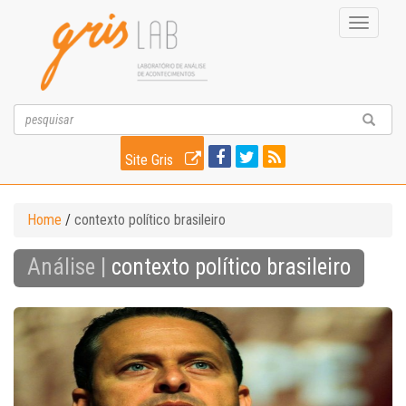
Toggle
navigati
Site Gris
Home
/
contexto político brasileiro
Análise |
contexto político brasileiro