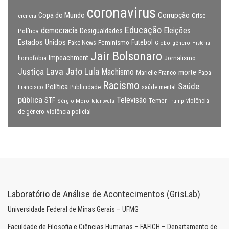
coronavirus
Copa do Mundo
Corrupção
Crise
ciência
Educação
Eleições
democracia
Política
Desigualdades
Estados Unidos
Feminismo
Futebol
Fake News
Globo
gênero
História
Jair Bolsonaro
Impeachment
Jornalismo
homofobia
Lava Jato
Justiça
Lula
Machismo
morte
Marielle Franco
Papa
Racismo
Saúde
Política
Francisco
Publicidade
saúde mental
pública
Televisão
STF
Temer
Sérgio Moro
Trump
violência
telenovela
violência policial
de gênero
Laboratório de Análise de Acontecimentos (GrisLab)
Universidade Federal de Minas Gerais – UFMG
Faculdade de Filosofia e Ciências Humanas – FAFICH – Departamento de