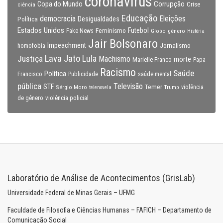
coronavirus
Copa do Mundo
Corrupção
Crise
ciência
Educação
Eleições
democracia
Política
Desigualdades
Estados Unidos
Feminismo
Futebol
Fake News
Globo
gênero
História
Jair Bolsonaro
Impeachment
Jornalismo
homofobia
Lava Jato
Justiça
Lula
Machismo
morte
Marielle Franco
Papa
Racismo
Saúde
Política
Francisco
Publicidade
saúde mental
pública
Televisão
STF
Temer
Sérgio Moro
Trump
violência
telenovela
violência policial
de gênero
Laboratório de Análise de Acontecimentos (GrisLab)
Universidade Federal de Minas Gerais – UFMG
Faculdade de Filosofia e Ciências Humanas – FAFICH – Departamento de
Comunicação Social