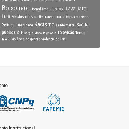
Bolsonaro
Lava Jato
Justiça
Jornalismo
Lula
Machismo
morte
Marielle Franco
Papa Francisco
Racismo
Saúde
Política
Publicidade
saúde mental
pública
Televisão
STF
Temer
Sérgio Moro
telenovela
violência policial
Trump
violência de gênero
poio
poio Institucional