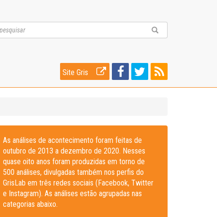
Site Gris
As análises de acontecimento foram feitas de
outubro de 2013 a dezembro de 2020. Nesses
quase oito anos foram produzidas em torno de
500 análises, divulgadas também nos perfis do
GrisLab em três redes sociais (Facebook, Twitter
e Instagram). As análises estão agrupadas nas
categorias abaixo.