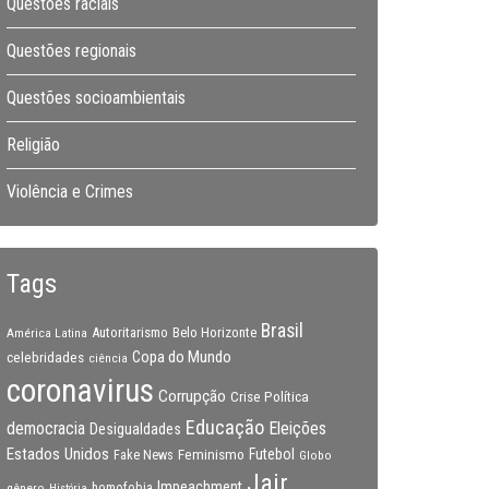
Questões raciais
Questões regionais
Questões socioambientais
Religião
Violência e Crimes
Tags
Brasil
Autoritarismo
Belo Horizonte
América Latina
Copa do Mundo
celebridades
ciência
coronavirus
Corrupção
Crise Política
Educação
Eleições
democracia
Desigualdades
Estados Unidos
Feminismo
Futebol
Fake News
Globo
Jair
Impeachment
gênero
homofobia
História