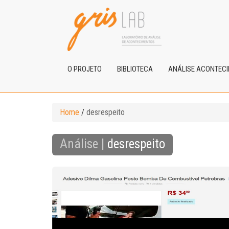
O PROJETO
BIBLIOTECA
ANÁLISE ACONTEC
Home
/
desrespeito
Análise |
desrespeito