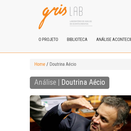
O PROJETO
BIBLIOTECA
ANÁLISE ACONTEC
Home
/
Doutrina Aécio
Análise |
Doutrina Aécio