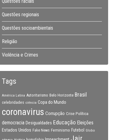
Questões raciais
Questões regionais
Questões socioambientais
Religião
Violência e Crimes
Tags
Brasil
Autoritarismo
Belo Horizonte
América Latina
Copa do Mundo
celebridades
ciência
coronavirus
Corrupção
Crise Política
Educação
Eleições
democracia
Desigualdades
Estados Unidos
Feminismo
Futebol
Fake News
Globo
Jair
Impeachment
gênero
homofobia
História