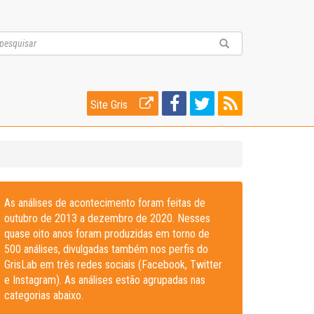
Site Gris
As análises de acontecimento foram feitas de
outubro de 2013 a dezembro de 2020. Nesses
quase oito anos foram produzidas em torno de
500 análises, divulgadas também nos perfis do
GrisLab em três redes sociais (Facebook, Twitter
e Instagram). As análises estão agrupadas nas
categorias abaixo.