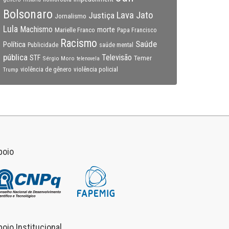
Bolsonaro
Lava Jato
Justiça
Jornalismo
Lula
Machismo
morte
Marielle Franco
Papa Francisco
Racismo
Saúde
Política
Publicidade
saúde mental
pública
Televisão
STF
Temer
Sérgio Moro
telenovela
violência policial
Trump
violência de gênero
poio
poio Institucional