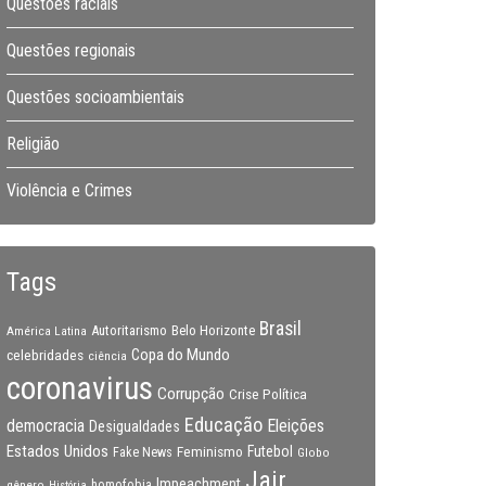
Questões raciais
Questões regionais
Questões socioambientais
Religião
Violência e Crimes
Tags
Brasil
Autoritarismo
Belo Horizonte
América Latina
Copa do Mundo
celebridades
ciência
coronavirus
Corrupção
Crise Política
Educação
Eleições
democracia
Desigualdades
Estados Unidos
Feminismo
Futebol
Fake News
Globo
Jair
Impeachment
gênero
homofobia
História