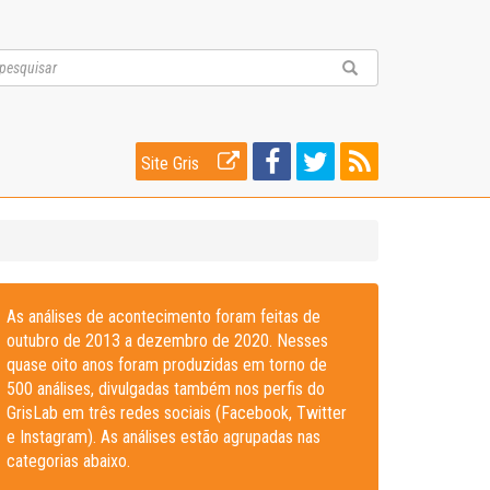
Site Gris
As análises de acontecimento foram feitas de
outubro de 2013 a dezembro de 2020. Nesses
quase oito anos foram produzidas em torno de
500 análises, divulgadas também nos perfis do
GrisLab em três redes sociais (Facebook, Twitter
e Instagram). As análises estão agrupadas nas
categorias abaixo.