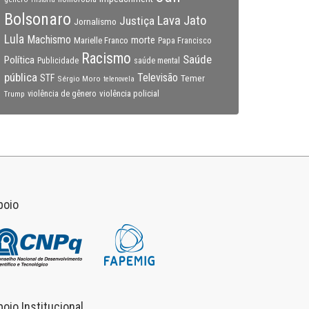
Bolsonaro
Lava Jato
Justiça
Jornalismo
Lula
Machismo
morte
Marielle Franco
Papa Francisco
Racismo
Saúde
Política
Publicidade
saúde mental
pública
Televisão
STF
Temer
Sérgio Moro
telenovela
violência policial
Trump
violência de gênero
poio
poio Institucional