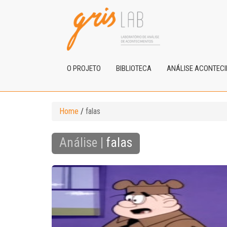
O PROJETO
BIBLIOTECA
ANÁLISE ACONTEC
Home
/
falas
Análise |
falas