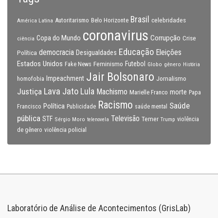
Brasil
celebridades
Autoritarismo
Belo Horizonte
América Latina
coronavirus
Copa do Mundo
Corrupção
Crise
ciência
Educação
Eleições
democracia
Política
Desigualdades
Estados Unidos
Feminismo
Futebol
Fake News
Globo
gênero
História
Jair Bolsonaro
Impeachment
Jornalismo
homofobia
Lava Jato
Justiça
Lula
Machismo
morte
Marielle Franco
Papa
Racismo
Saúde
Política
Francisco
Publicidade
saúde mental
pública
Televisão
STF
Temer
Sérgio Moro
Trump
violência
telenovela
violência policial
de gênero
Laboratório de Análise de Acontecimentos (GrisLab)