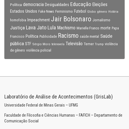
Educação
Eleições
democracia
Política
Desigualdades
Estados Unidos
Feminismo
Futebol
Fake News
Globo
gênero
História
Jair Bolsonaro
Impeachment
Jornalismo
homofobia
Lava Jato
Justiça
Lula
Machismo
morte
Marielle Franco
Papa
Racismo
Saúde
Política
Francisco
Publicidade
saúde mental
pública
Televisão
STF
Temer
Sérgio Moro
Trump
violência
telenovela
violência policial
de gênero
Laboratório de Análise de Acontecimentos (GrisLab)
Universidade Federal de Minas Gerais – UFMG
Faculdade de Filosofia e Ciências Humanas – FAFICH – Departamento de
Comunicação Social