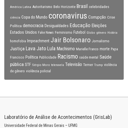
Brasil
celebridades
Autoritarismo
Belo Horizonte
América Latina
coronavirus
Copa do Mundo
Corrupção
Crise
ciência
Educação
Eleições
democracia
Política
Desigualdades
Estados Unidos
Feminismo
Futebol
Fake News
Globo
gênero
História
Jair Bolsonaro
Impeachment
Jornalismo
homofobia
Lava Jato
Justiça
Lula
Machismo
morte
Marielle Franco
Papa
Racismo
Saúde
Política
Francisco
Publicidade
saúde mental
pública
Televisão
STF
Temer
Sérgio Moro
Trump
violência
telenovela
violência policial
de gênero
Laboratório de Análise de Acontecimentos (GrisLab)
Universidade Federal de Minas Gerais – UFMG