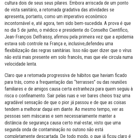
cultura dois de seus seus pilares. Embora arriscada de um ponto
de vista sanitário, a retomada gradativa das atividades se
apresenta, portanto, como um imperativo econômico
incontornável e, até agora, tem sido bem-sucedida. A prova é que
no dia 5 de junho, o médico e presidente do Conselho Científico,
Jean-François Delfraissy, afirmou pela primeira vez que a epidemia
estava sob controle na França e, inclusive,defendeu uma
flexibilização das regras sanitárias. Isso não quer dizer que o vírus
não está mais presente em solo francês, mas que ele circula numa
velocidade lenta.
Claro que a retomada progressiva de hábitos que haviam ficado
para trás, como a frequentação das “terrasses” ou das reuniões
familiares e de amigos causa certa estranheza para quem seguiu à
risca o confinamento. Sair pelas ruas e ver bares cheios traz uma
agradável sensação de que o pior já passou e de que as coisas
tendem a melhorar daqui em diante. Ao mesmo tempo, ver as
pessoas sem máscaras e sem necessariamente manter a
distância de segurança causa certo mal-estar, visto que uma
segunda onda de contaminação no outono não está
completamente descartada. De todo modo, o que já ficou claro é