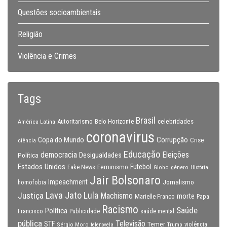
Questões socioambientais
Religião
Violência e Crimes
Tags
Brasil
celebridades
Autoritarismo
Belo Horizonte
América Latina
coronavirus
Copa do Mundo
Corrupção
Crise
ciência
Educação
Eleições
democracia
Política
Desigualdades
Estados Unidos
Feminismo
Futebol
Fake News
Globo
gênero
História
Jair Bolsonaro
Impeachment
Jornalismo
homofobia
Lava Jato
Justiça
Lula
Machismo
morte
Marielle Franco
Papa
Racismo
Saúde
Política
Francisco
Publicidade
saúde mental
pública
Televisão
STF
Temer
Sérgio Moro
Trump
violência
telenovela