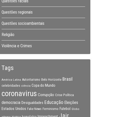
Questões raciais
Questões regionais
Questões socioambientais
Religião
Violência e Crimes
Tags
Brasil
Autoritarismo
Belo Horizonte
América Latina
Copa do Mundo
celebridades
ciência
coronavirus
Corrupção
Crise Política
Educação
Eleições
democracia
Desigualdades
Estados Unidos
Feminismo
Futebol
Fake News
Globo
Jair
Impeachment
gênero
homofobia
História