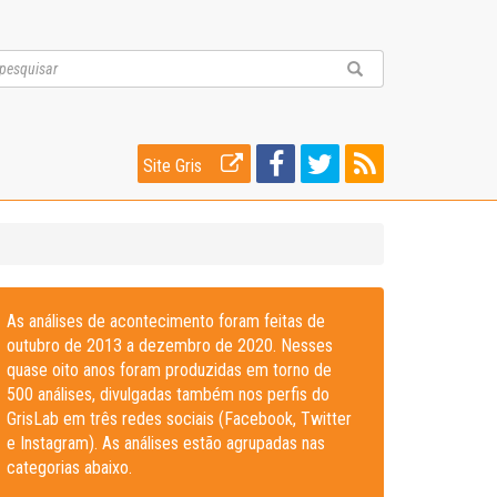
Site Gris
As análises de acontecimento foram feitas de
outubro de 2013 a dezembro de 2020. Nesses
quase oito anos foram produzidas em torno de
500 análises, divulgadas também nos perfis do
GrisLab em três redes sociais (Facebook, Twitter
e Instagram). As análises estão agrupadas nas
categorias abaixo.