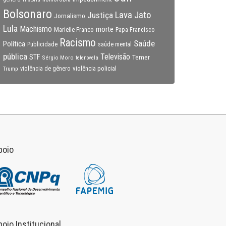
Bolsonaro
Lava Jato
Justiça
Jornalismo
Lula
Machismo
morte
Marielle Franco
Papa Francisco
Racismo
Saúde
Política
Publicidade
saúde mental
pública
Televisão
STF
Temer
Sérgio Moro
telenovela
violência policial
Trump
violência de gênero
poio
poio Institucional