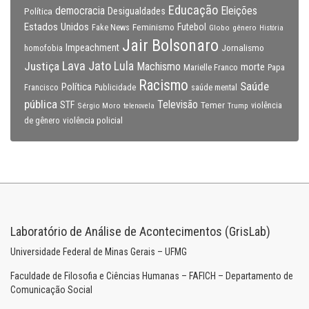
Educação
Eleições
democracia
Política
Desigualdades
Estados Unidos
Feminismo
Futebol
Fake News
Globo
gênero
História
Jair Bolsonaro
Impeachment
Jornalismo
homofobia
Lava Jato
Justiça
Lula
Machismo
morte
Marielle Franco
Papa
Racismo
Saúde
Política
Francisco
Publicidade
saúde mental
pública
Televisão
STF
Temer
Sérgio Moro
Trump
violência
telenovela
violência policial
de gênero
Laboratório de Análise de Acontecimentos (GrisLab)
Universidade Federal de Minas Gerais – UFMG
Faculdade de Filosofia e Ciências Humanas – FAFICH – Departamento de
Comunicação Social