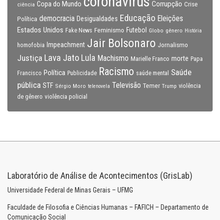
coronavirus
Copa do Mundo
Corrupção
Crise
ciência
Educação
Eleições
democracia
Política
Desigualdades
Estados Unidos
Feminismo
Futebol
Fake News
Globo
gênero
História
Jair Bolsonaro
Impeachment
Jornalismo
homofobia
Lava Jato
Justiça
Lula
Machismo
morte
Marielle Franco
Papa
Racismo
Saúde
Política
Francisco
Publicidade
saúde mental
pública
Televisão
STF
Temer
Sérgio Moro
Trump
violência
telenovela
violência policial
de gênero
Laboratório de Análise de Acontecimentos (GrisLab)
Universidade Federal de Minas Gerais – UFMG
Faculdade de Filosofia e Ciências Humanas – FAFICH – Departamento de
Comunicação Social