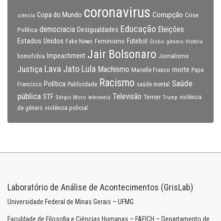
coronavirus
Copa do Mundo
Corrupção
Crise
ciência
Educação
Eleições
democracia
Política
Desigualdades
Estados Unidos
Feminismo
Futebol
Fake News
Globo
gênero
História
Jair Bolsonaro
Impeachment
Jornalismo
homofobia
Lava Jato
Justiça
Lula
Machismo
morte
Marielle Franco
Papa
Racismo
Saúde
Política
Francisco
Publicidade
saúde mental
pública
Televisão
STF
Temer
Sérgio Moro
Trump
violência
telenovela
violência policial
de gênero
Laboratório de Análise de Acontecimentos (GrisLab)
Universidade Federal de Minas Gerais – UFMG
Faculdade de Filosofia e Ciências Humanas – FAFICH – Departamento de