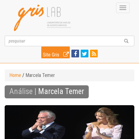
Toggle
navigati
Site Gris
Home
/
Marcela Temer
Análise |
Marcela Temer