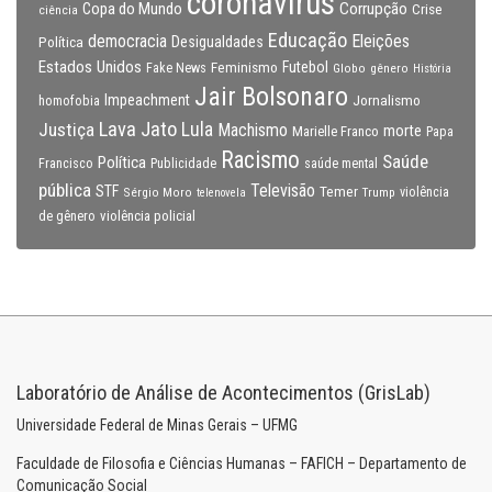
coronavirus
Copa do Mundo
Corrupção
Crise
ciência
Educação
Eleições
democracia
Política
Desigualdades
Estados Unidos
Feminismo
Futebol
Fake News
Globo
gênero
História
Jair Bolsonaro
Impeachment
Jornalismo
homofobia
Lava Jato
Justiça
Lula
Machismo
morte
Marielle Franco
Papa
Racismo
Saúde
Política
Francisco
Publicidade
saúde mental
pública
Televisão
STF
Temer
Sérgio Moro
Trump
violência
telenovela
violência policial
de gênero
Laboratório de Análise de Acontecimentos (GrisLab)
Universidade Federal de Minas Gerais – UFMG
Faculdade de Filosofia e Ciências Humanas – FAFICH – Departamento de
Comunicação Social