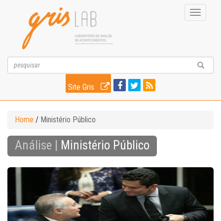
Toggle
navigati
Site Gris
Home
/
Ministério Público
Análise |
Ministério Público