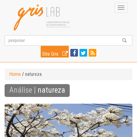
Toggle
navigati
Site Gris
Home
/
natureza
Análise |
natureza