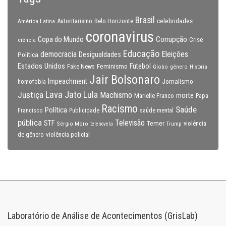
Brasil
celebridades
Autoritarismo
Belo Horizonte
América Latina
coronavirus
Copa do Mundo
Corrupção
Crise
ciência
Educação
Eleições
democracia
Política
Desigualdades
Estados Unidos
Feminismo
Futebol
Fake News
Globo
gênero
História
Jair Bolsonaro
Impeachment
Jornalismo
homofobia
Lava Jato
Justiça
Lula
Machismo
morte
Marielle Franco
Papa
Racismo
Saúde
Política
Francisco
Publicidade
saúde mental
pública
Televisão
STF
Temer
Sérgio Moro
Trump
violência
telenovela
violência policial
de gênero
Laboratório de Análise de Acontecimentos (GrisLab)