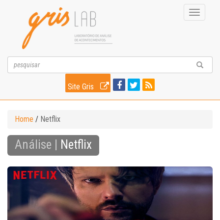
Toggle
navigati
Site Gris
Home
/
Netflix
Análise |
Netflix