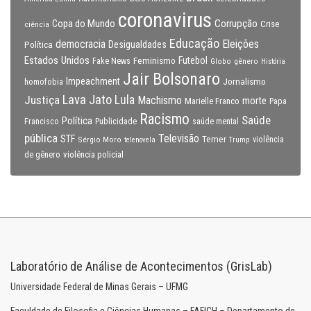
coronavirus
Copa do Mundo
Corrupção
Crise
ciência
Educação
Eleições
democracia
Política
Desigualdades
Estados Unidos
Feminismo
Futebol
Fake News
Globo
gênero
História
Jair Bolsonaro
Impeachment
Jornalismo
homofobia
Lava Jato
Justiça
Lula
Machismo
morte
Marielle Franco
Papa
Racismo
Saúde
Política
Francisco
Publicidade
saúde mental
pública
Televisão
STF
Temer
Sérgio Moro
Trump
violência
telenovela
violência policial
de gênero
Laboratório de Análise de Acontecimentos (GrisLab)
Universidade Federal de Minas Gerais – UFMG