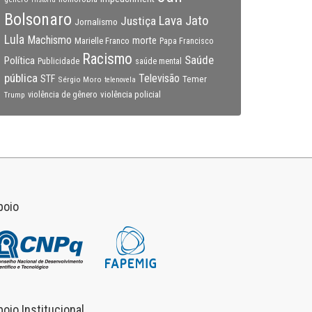
Bolsonaro
Lava Jato
Justiça
Jornalismo
Lula
Machismo
morte
Marielle Franco
Papa Francisco
Racismo
Saúde
Política
Publicidade
saúde mental
pública
Televisão
STF
Temer
Sérgio Moro
telenovela
violência policial
Trump
violência de gênero
poio
poio Institucional