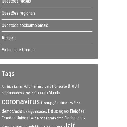
Questões raciais
Questões regionais
Questões socioambientais
Religião
Violência e Crimes
Tags
Brasil
Autoritarismo
Belo Horizonte
América Latina
Copa do Mundo
celebridades
ciência
coronavirus
Corrupção
Crise Política
Educação
Eleições
democracia
Desigualdades
Estados Unidos
Feminismo
Futebol
Fake News
Globo
Jair
Impeachment
gênero
homofobia
História