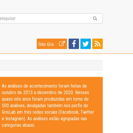
Site Gris
As análises de acontecimento foram feitas de
outubro de 2013 a dezembro de 2020. Nesses
quase oito anos foram produzidas em torno de
500 análises, divulgadas também nos perfis do
GrisLab em três redes sociais (Facebook, Twitter
e Instagram). As análises estão agrupadas nas
categorias abaixo.