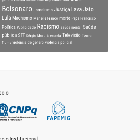
Bolsonaro
Lava Jato
Justiça
Jornalismo
Lula
Machismo
morte
Marielle Franco
Papa Francisco
Racismo
Saúde
Política
Publicidade
saúde mental
pública
Televisão
STF
Temer
Sérgio Moro
telenovela
violência policial
Trump
violência de gênero
poio
poio Institucional