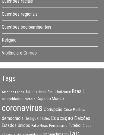
Questões raciais
Questões regionais
Questões socioambientais
Religião
Violência e Crimes
Tags
Brasil
Autoritarismo
Belo Horizonte
América Latina
Copa do Mundo
celebridades
ciência
coronavirus
Corrupção
Crise Política
Educação
Eleições
democracia
Desigualdades
Estados Unidos
Feminismo
Futebol
Fake News
Globo
Jair
Impeachment
gênero
homofobia
História