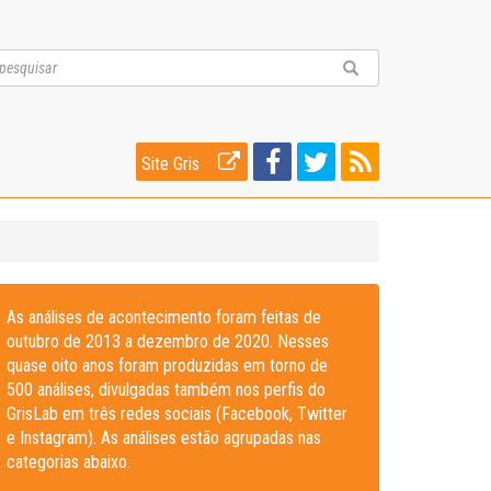
Site Gris
As análises de acontecimento foram feitas de
outubro de 2013 a dezembro de 2020. Nesses
quase oito anos foram produzidas em torno de
500 análises, divulgadas também nos perfis do
GrisLab em três redes sociais (Facebook, Twitter
e Instagram). As análises estão agrupadas nas
categorias abaixo.