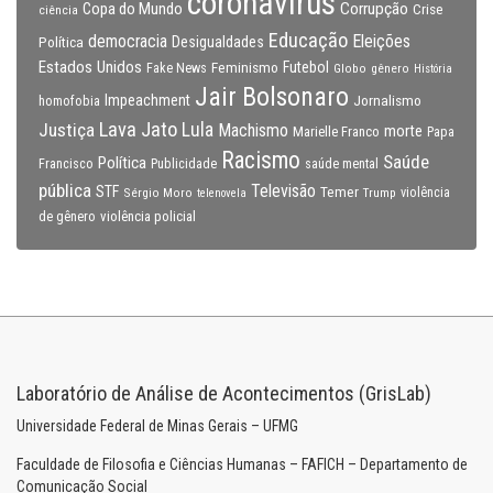
coronavirus
Copa do Mundo
Corrupção
Crise
ciência
Educação
Eleições
democracia
Política
Desigualdades
Estados Unidos
Feminismo
Futebol
Fake News
Globo
gênero
História
Jair Bolsonaro
Impeachment
Jornalismo
homofobia
Lava Jato
Justiça
Lula
Machismo
morte
Marielle Franco
Papa
Racismo
Saúde
Política
Francisco
Publicidade
saúde mental
pública
Televisão
STF
Temer
Sérgio Moro
Trump
violência
telenovela
violência policial
de gênero
Laboratório de Análise de Acontecimentos (GrisLab)
Universidade Federal de Minas Gerais – UFMG
Faculdade de Filosofia e Ciências Humanas – FAFICH – Departamento de
Comunicação Social