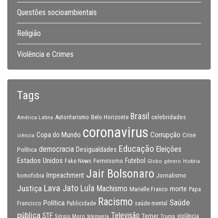
Questões socioambientais
Religião
Violência e Crimes
Tags
Brasil
celebridades
Autoritarismo
Belo Horizonte
América Latina
coronavirus
Copa do Mundo
Corrupção
Crise
ciência
Educação
Eleições
democracia
Política
Desigualdades
Estados Unidos
Feminismo
Futebol
Fake News
Globo
gênero
História
Jair Bolsonaro
Impeachment
Jornalismo
homofobia
Lava Jato
Justiça
Lula
Machismo
morte
Marielle Franco
Papa
Racismo
Saúde
Política
Francisco
Publicidade
saúde mental
pública
Televisão
STF
Temer
Sérgio Moro
Trump
violência
telenovela