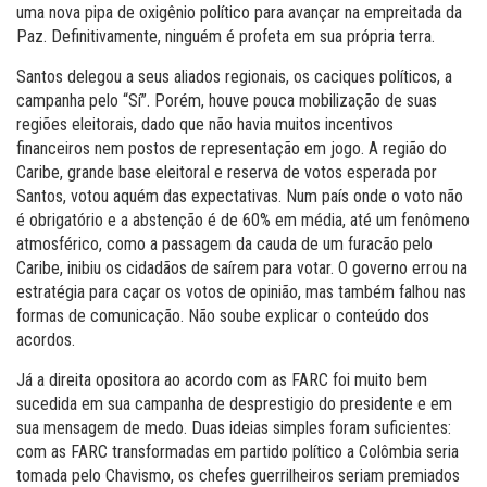
uma nova pipa de oxigênio político para avançar na empreitada da
Paz. Definitivamente, ninguém é profeta em sua própria terra.
Santos delegou a seus aliados regionais, os caciques políticos, a
campanha pelo “Sí”. Porém, houve pouca mobilização de suas
regiões eleitorais, dado que não havia muitos incentivos
financeiros nem postos de representação em jogo. A região do
Caribe, grande base eleitoral e reserva de votos esperada por
Santos, votou aquém das expectativas. Num país onde o voto não
é obrigatório e a abstenção é de 60% em média, até um fenômeno
atmosférico, como a passagem da cauda de um furacão pelo
Caribe, inibiu os cidadãos de saírem para votar. O governo errou na
estratégia para caçar os votos de opinião, mas também falhou nas
formas de comunicação. Não soube explicar o conteúdo dos
acordos.
Já a direita opositora ao acordo com as FARC foi muito bem
sucedida em sua campanha de desprestigio do presidente e em
sua mensagem de medo. Duas ideias simples foram suficientes:
com as FARC transformadas em partido político a Colômbia seria
tomada pelo Chavismo, os chefes guerrilheiros seriam premiados