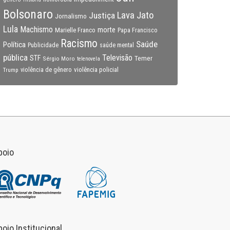
Bolsonaro
Lava Jato
Justiça
Jornalismo
Lula
Machismo
morte
Marielle Franco
Papa Francisco
Racismo
Saúde
Política
Publicidade
saúde mental
pública
Televisão
STF
Temer
Sérgio Moro
telenovela
violência policial
Trump
violência de gênero
poio
poio Institucional