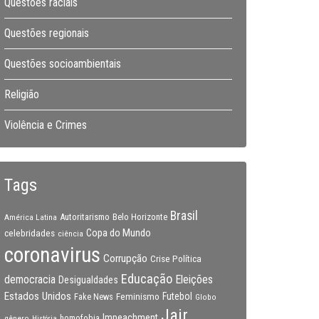
Questões raciais
Questões regionais
Questões socioambientais
Religião
Violência e Crimes
Tags
Brasil
Autoritarismo
Belo Horizonte
América Latina
Copa do Mundo
celebridades
ciência
coronavirus
Corrupção
Crise Política
Educação
Eleições
democracia
Desigualdades
Estados Unidos
Feminismo
Futebol
Fake News
Globo
Jair
Impeachment
gênero
homofobia
História