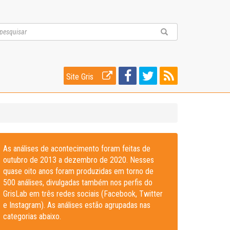
Site Gris
As análises de acontecimento foram feitas de
outubro de 2013 a dezembro de 2020. Nesses
quase oito anos foram produzidas em torno de
500 análises, divulgadas também nos perfis do
GrisLab em três redes sociais (Facebook, Twitter
e Instagram). As análises estão agrupadas nas
categorias abaixo.