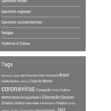
Questões raciais
Questões regionais
Questões socioambientais
Religião
Violência e Crimes
Tags
Brasil
Autoritarismo
Belo Horizonte
América Latina
Copa do Mundo
celebridades
ciência
coronavirus
Corrupção
Crise Política
Educação
Eleições
democracia
Desigualdades
Estados Unidos
Feminismo
Futebol
Fake News
Globo
Jair
Impeachment
gênero
homofobia
História