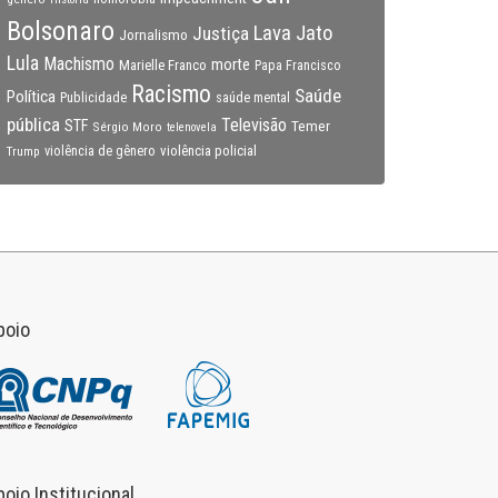
Bolsonaro
Lava Jato
Justiça
Jornalismo
Lula
Machismo
morte
Marielle Franco
Papa Francisco
Racismo
Saúde
Política
Publicidade
saúde mental
pública
Televisão
STF
Temer
Sérgio Moro
telenovela
violência policial
Trump
violência de gênero
poio
poio Institucional