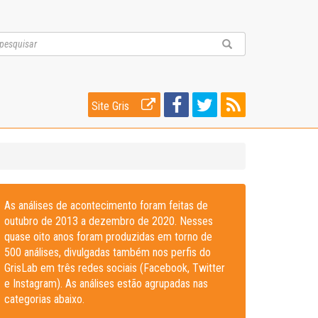
Site Gris
As análises de acontecimento foram feitas de
outubro de 2013 a dezembro de 2020. Nesses
quase oito anos foram produzidas em torno de
500 análises, divulgadas também nos perfis do
GrisLab em três redes sociais (Facebook, Twitter
e Instagram). As análises estão agrupadas nas
categorias abaixo.