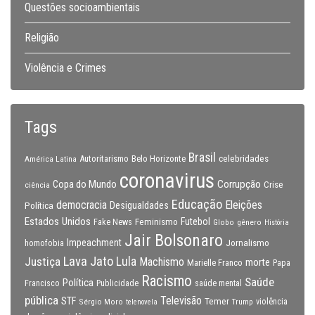
Questões socioambientais
Religião
Violência e Crimes
Tags
Brasil
celebridades
Autoritarismo
Belo Horizonte
América Latina
coronavirus
Copa do Mundo
Corrupção
Crise
ciência
Educação
Eleições
democracia
Política
Desigualdades
Estados Unidos
Feminismo
Futebol
Fake News
Globo
gênero
História
Jair Bolsonaro
Impeachment
Jornalismo
homofobia
Lava Jato
Justiça
Lula
Machismo
morte
Marielle Franco
Papa
Racismo
Saúde
Política
Francisco
Publicidade
saúde mental
pública
Televisão
STF
Temer
Sérgio Moro
Trump
violência
telenovela