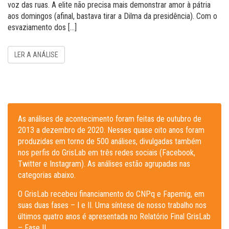
voz das ruas. A elite não precisa mais demonstrar amor à pátria
aos domingos (afinal, bastava tirar a Dilma da presidência). Com o
esvaziamento dos […]
LER A ANÁLISE
As análises de acontecimento foram feitas de outubro de
2013 a dezembro de 2020. Nesses quase oito anos foram
produzidas em torno de 500 análises, divulgadas também
nos perfis do GrisLab em três redes sociais (Facebook,
Twitter e Instagram). As análises estão agrupadas nas
categorias abaixo.
O GrisLab recebeu financiamento do CNPq e Fapemig, em
suas duas fases – I e II. Uma síntese de nosso trabalho nos
últimos quatro anos é apresentada no Relatório Final GrisLab
– Fase II.