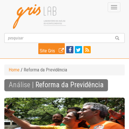
Toggle
navigati
Site Gris
Home
/
Reforma da Previdência
Análise |
Reforma da Previdência