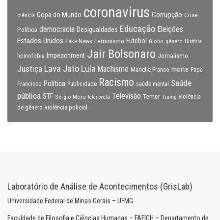
coronavirus
Copa do Mundo
Corrupção
Crise
ciência
Educação
Eleições
democracia
Política
Desigualdades
Estados Unidos
Feminismo
Futebol
Fake News
Globo
gênero
História
Jair Bolsonaro
Impeachment
Jornalismo
homofobia
Lava Jato
Justiça
Lula
Machismo
morte
Marielle Franco
Papa
Racismo
Saúde
Política
Francisco
Publicidade
saúde mental
pública
Televisão
STF
Temer
Sérgio Moro
Trump
violência
telenovela
violência policial
de gênero
Laboratório de Análise de Acontecimentos (GrisLab)
Universidade Federal de Minas Gerais – UFMG
Faculdade de Filosofia e Ciências Humanas – FAFICH – Departamento de