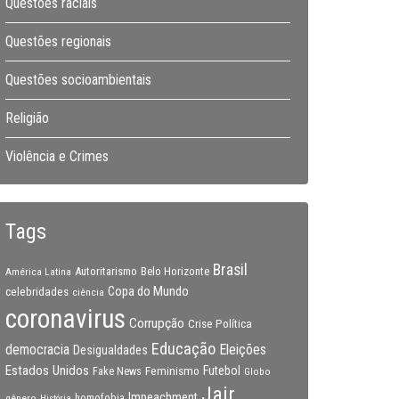
Questões raciais
Questões regionais
Questões socioambientais
Religião
Violência e Crimes
Tags
Brasil
Autoritarismo
Belo Horizonte
América Latina
Copa do Mundo
celebridades
ciência
coronavirus
Corrupção
Crise Política
Educação
Eleições
democracia
Desigualdades
Estados Unidos
Feminismo
Futebol
Fake News
Globo
Jair
Impeachment
gênero
homofobia
História