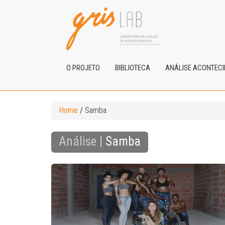
O PROJETO
BIBLIOTECA
ANÁLISE ACONTEC
Home
/
Samba
Análise |
Samba