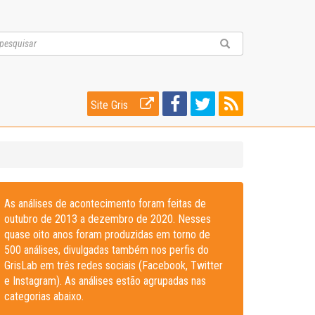
Site Gris
As análises de acontecimento foram feitas de
outubro de 2013 a dezembro de 2020. Nesses
quase oito anos foram produzidas em torno de
500 análises, divulgadas também nos perfis do
GrisLab em três redes sociais (Facebook, Twitter
e Instagram). As análises estão agrupadas nas
categorias abaixo.