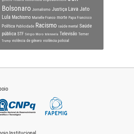
Bolsonaro
Lava Jato
Justiça
Jornalismo
Lula
Machismo
morte
Marielle Franco
Papa Francisco
Racismo
Saúde
Política
Publicidade
saúde mental
pública
Televisão
STF
Temer
Sérgio Moro
telenovela
violência policial
Trump
violência de gênero
poio
poio Institucional