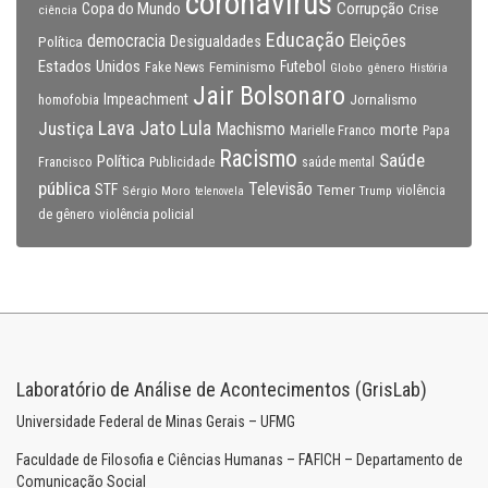
coronavirus
Copa do Mundo
Corrupção
Crise
ciência
Educação
Eleições
democracia
Política
Desigualdades
Estados Unidos
Feminismo
Futebol
Fake News
Globo
gênero
História
Jair Bolsonaro
Impeachment
Jornalismo
homofobia
Lava Jato
Justiça
Lula
Machismo
morte
Marielle Franco
Papa
Racismo
Saúde
Política
Francisco
Publicidade
saúde mental
pública
Televisão
STF
Temer
Sérgio Moro
Trump
violência
telenovela
violência policial
de gênero
Laboratório de Análise de Acontecimentos (GrisLab)
Universidade Federal de Minas Gerais – UFMG
Faculdade de Filosofia e Ciências Humanas – FAFICH – Departamento de
Comunicação Social