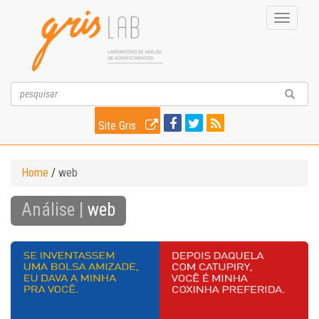
Toggle
navigati
Site Gris
Home
/
web
Análise |
web