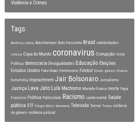
Violência e Crimes
Tags
Brasil
celebridades
Autoritarismo
Belo Horizonte
América Latina
coronavirus
Copa do Mundo
Corrupção
Crise
ciência
Educação
Eleições
democracia
Política
Desigualdades
Estados Unidos
Feminismo
Futebol
Fake News
Globo
gênero
História
Jair Bolsonaro
Impeachment
Jornalismo
homofobia
Lava Jato
Justiça
Lula
Machismo
morte
Marielle Franco
Papa
Racismo
Saúde
Política
Francisco
Publicidade
saúde mental
pública
Televisão
STF
Temer
Sérgio Moro
Trump
violência
telenovela
violência policial
de gênero