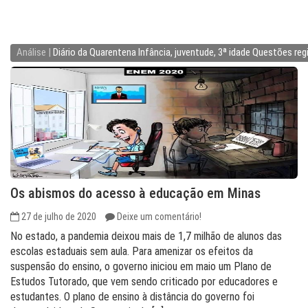
Análise |
Diário da Quarentena
Infância, juventude, 3ª idade
Questões reg
Os abismos do acesso à educação em Minas
27 de julho de 2020
Deixe um comentário!
No estado, a pandemia deixou mais de 1,7 milhão de alunos das
escolas estaduais sem aula. Para amenizar os efeitos da
suspensão do ensino, o governo iniciou em maio um Plano de
Estudos Tutorado, que vem sendo criticado por educadores e
estudantes. O plano de ensino à distância do governo foi