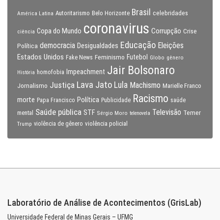
Brasil
celebridades
Autoritarismo
Belo Horizonte
América Latina
coronavirus
Copa do Mundo
Corrupção
Crise
ciência
Educação
Eleições
democracia
Política
Desigualdades
Estados Unidos
Feminismo
Futebol
Fake News
Globo
gênero
Jair Bolsonaro
Impeachment
homofobia
História
Lava Jato
Justiça
Lula
Machismo
Jornalismo
Marielle Franco
Racismo
morte
Política
Papa Francisco
Publicidade
saúde
Saúde pública
Televisão
STF
Temer
mental
Sérgio Moro
telenovela
violência policial
Trump
violência de gênero
Laboratório de Análise de Acontecimentos (GrisLab)
Universidade Federal de Minas Gerais – UFMG