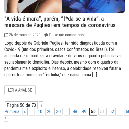
“A vida é mara”, porém, “f*da-se a vida”: a
máscara de Pugliesi em tempos de coronavírus
26 de maio de 2020
Deixe um comentário!
Logo depois de Gabriela Pugliesi ter sido diagnosticada com a
Covid-19 (um dos primeiros casos confirmados no Brasil), foi
acusada de romantizar a gravidade do vírus enquanto publicizava
seu isolamento domiciliar. Dias depois, mesmo com o quadro da
pandemia mais explícito e intenso, a celebridade resolveu furar a
quarentena com uma “festinha,” que causou uma […]
LER A ANÁLISE
Página 50 de 73
«
Primeira
«
...
10
20
30
...
48
49
50
51
52
...
6
»