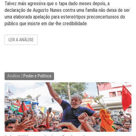
T a l v e z m a i s a g r e s s i v a q u e o t a p a d a d o m e s e s d e p o i s , a
d e c l a r a ç ã o d e A u g u s t o N u n e s c o n t r a u m a f a m í l i a n ã o d e i x a d e s e r
u m a e l a b o r a d a a p e l a ç ã o p a r a e s t e r e ó t i p o s p r e c o n c e i t u o s o s d o
p ú b l i c o q u e i n s i s t e e m d a r - l h e c r e d i b i l id a d e .
LER A ANÁLISE
Análise |
Poder e Política