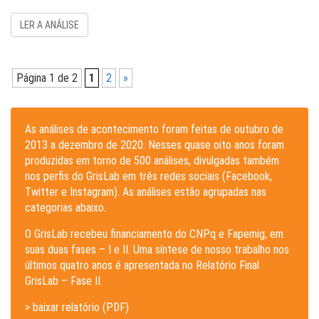
LER A ANÁLISE
Página 1 de 2
1
2
»
As análises de acontecimento foram feitas de outubro de
2013 a dezembro de 2020. Nesses quase oito anos foram
produzidas em torno de 500 análises, divulgadas também
nos perfis do GrisLab em três redes sociais (Facebook,
Twitter e Instagram). As análises estão agrupadas nas
categorias abaixo.
O GrisLab recebeu financiamento do CNPq e Fapemig, em
suas duas fases – I e II. Uma síntese de nosso trabalho nos
últimos quatro anos é apresentada no Relatório Final
GrisLab – Fase II.
> baixar relatório (PDF)