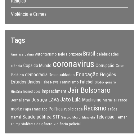
Religião
Violência e Crimes
Tags
Brasil
celebridades
Autoritarismo
Belo Horizonte
América Latina
coronavirus
Copa do Mundo
Corrupção
Crise
ciência
Educação
Eleições
democracia
Política
Desigualdades
Estados Unidos
Feminismo
Futebol
Fake News
Globo
gênero
Jair Bolsonaro
Impeachment
homofobia
História
Lava Jato
Justiça
Lula
Machismo
Jornalismo
Marielle Franco
Racismo
morte
Política
Papa Francisco
Publicidade
saúde
Saúde pública
Televisão
STF
Temer
mental
Sérgio Moro
telenovela
violência policial
Trump
violência de gênero